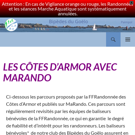
Attention : En cas de Vigilance orange ou rouge, les Randonnées
X
et les séances Marche Aquatique sont systématiquement
annulées.
Bipèdes du Goëlo Paimpol
MENU
PRINCI
LES CÔTES D’ARMOR AVEC
MARANDO
Ci-dessous les parcours proposés par la FFRandonnée des
Côtes d’Armor et publiés sur MaRando. Ces parcours sont
régulièrement revisités par les équipes de baliseurs
bénévoles de la FFRandonnée, ce qui en garantie le degré
de fiabilité et d’intérêt pour les randonneurs. Les baliseurs
bénévoles
*
de notre club des Bipèdes du Goëlo assurent en