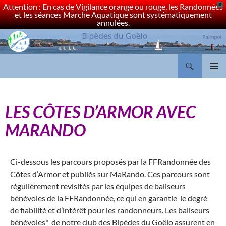
Attention : En cas de Vigilance orange ou rouge, les Randonnées
X
et les séances Marche Aquatique sont systématiquement
annulées.
Bipèdes du Goëlo Paimpol
MENU
PRINCI
LES CÔTES D’ARMOR AVEC
MARANDO
Ci-dessous les parcours proposés par la FFRandonnée des
Côtes d’Armor et publiés sur MaRando. Ces parcours sont
régulièrement revisités par les équipes de baliseurs
bénévoles de la FFRandonnée, ce qui en garantie le degré
de fiabilité et d’intérêt pour les randonneurs. Les baliseurs
bénévoles
*
de notre club des Bipèdes du Goëlo assurent en