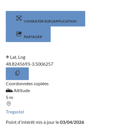
CONSULTER SUR L'APPLICATION
PARTAGER
Lat, Lng
48.8245693
-3.5006257
Coordonnées copiées
Altitude
5 m
Tregastel
Point d'intérêt mis à jour le
03/04/2026